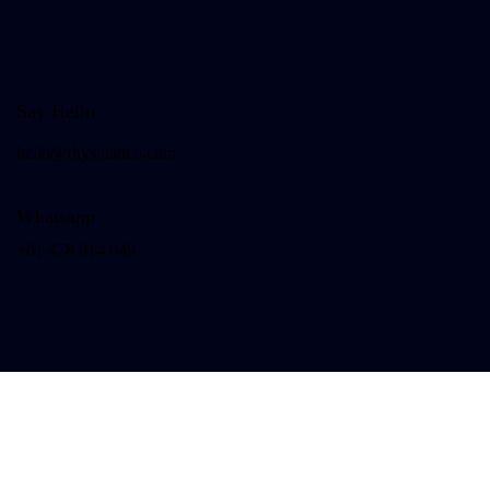
Say Hello
hello@rhysblanco.com
Whatsapp
+61 478 914 049